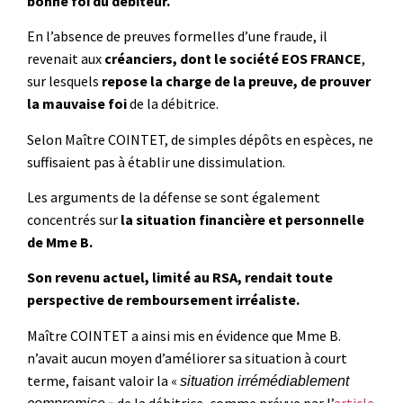
bonne foi du débiteur.
En l’absence de preuves formelles d’une fraude,
il
revenait aux
créanciers, dont le société EOS FRANCE
,
sur lesquels
repose la charge de la preuve, de prouver
la mauvaise foi
de la débitrice.
Selon Maître COINTET, de simples dépôts en espèces, ne
suffisaient pas à établir une dissimulation.
Les arguments de la défense se sont également
concentrés sur
la situation financière et personnelle
de Mme B.
Son revenu actuel, limité au RSA, rendait toute
perspective de remboursement irréaliste.
Maître COINTET a ainsi mis en évidence que Mme B.
n’avait aucun moyen d’améliorer sa situation à court
terme, faisant valoir la «
situation irrémédiablement
» de la débitrice, comme prévue par l’
article