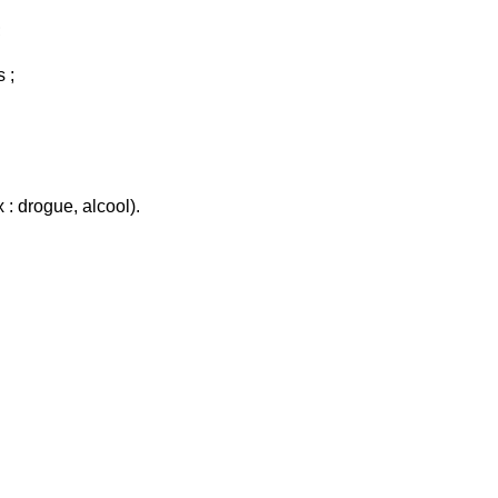
;
 ;
 : drogue, alcool).