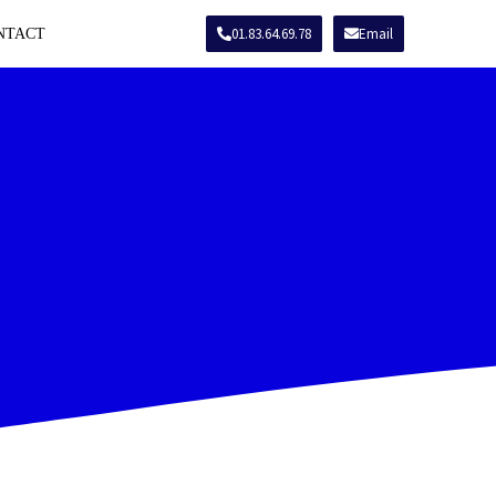
01.83.64.69.78
Email
NTACT