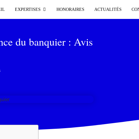
IL
EXPERTISES
HONORAIRES
ACTUALITÉS
CO
ce du banquier : Avis
3