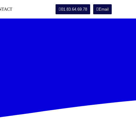
NTACT
01.83.64.69.78
Email