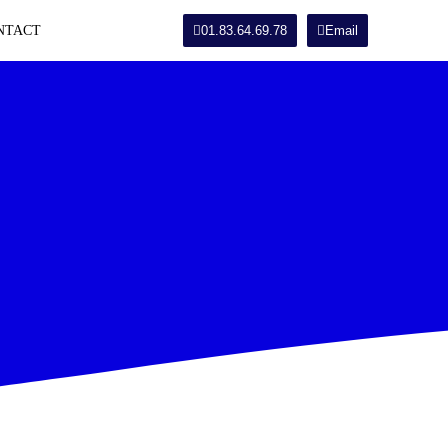
NTACT
01.83.64.69.78
Email