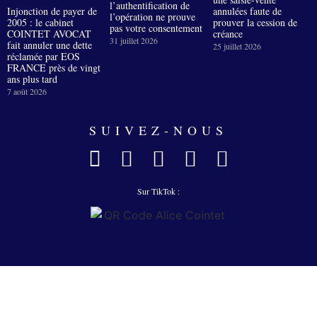
l’authentification de
Injonction de payer de
annulées faute de
l’opération ne prouve
2005 : le cabinet
prouver la cession de
pas votre consentement
COINTET AVOCAT
créance
31 juillet 2026
fait annuler une dette
25 juillet 2026
réclamée par EOS
FRANCE près de vingt
ans plus tard
7 août 2026
SUIVEZ-NOUS
Sur TikTok :